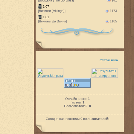
[Борджиа (The Borgias)]
941
1.07
[Викинги (Vikings)]
1173
1.01
[Демоны Да Винчи]
1185
Статистика
Онлайн всего:
1
Гостей:
1
Пользователей:
0
Сегодня нас посетили
0 пользователей: