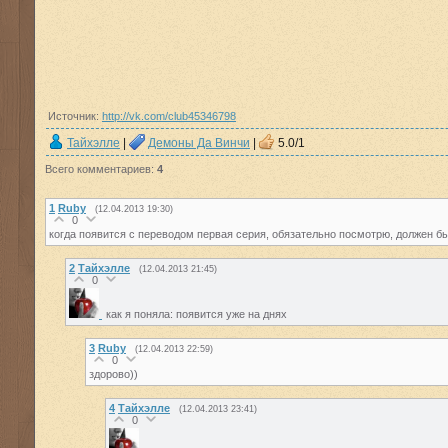
Источник:
http://vk.com/club45346798
Тайхэлле
|
Демоны Да Винчи
|
5.0
/
1
Всего комментариев
:
4
1
Ruby
(12.04.2013 19:30)
0
когда появится с переводом первая серия, обязательно посмотрю, должен б
2
Тайхэлле
(12.04.2013 21:45)
0
как я поняла: появится уже на днях
3
Ruby
(12.04.2013 22:59)
0
здорово))
4
Тайхэлле
(12.04.2013 23:41)
0