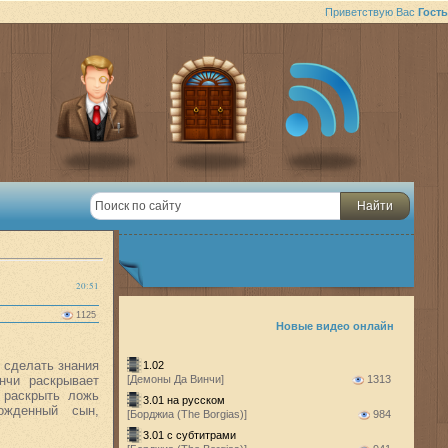
Приветствую Вас
Гость
20:51
1125
Новые видео онлайн
ы сделать знания
1.02
нчи раскрывает
[Демоны Да Винчи]
1313
 раскрыть ложь
3.01 на русском
рожденный сын,
[Борджиа (The Borgias)]
984
3.01 с субтитрами