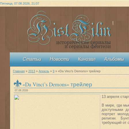
Пятница, 07.08.2026, 21:07
Статьи
Новости
Кинозал
Альбомы
Главная
»
2013
»
Апрель
»
9
» «Da Vinci’s Demons» трейлер
«Da Vinci’s Demons» трейлер
07.08.2026
13 апреля стар
В мире, где мы
доступными дл
портрет молод
религии. Бун
требующий от с