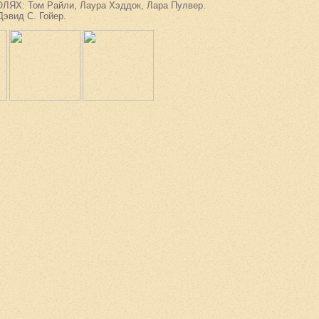
ЯХ: Том Райли, Лаура Хэддок, Лара Пулвер.
эвид С. Гойер.