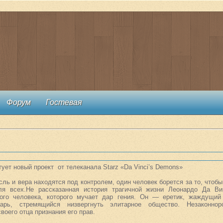
Форум
Гостевая
тует новый проект от телеканала Starz
«Da Vinci’s Demons»
сль и вера находятся под контролем, один человек борется за то, чтоб
я всех.Не рассказанная история трагичной жизни Леонардо Да Ви
ого человека, которого мучает дар гения. Он — еретик, жаждущий
тарь, стремящийся низвергнуть элитарное общество. Незаконно
воего отца признания его прав.