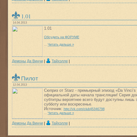
1.01
14.04.2013
1.01
Обсудить на ФОРУМЕ
...
Читать дальше »
Демоны Да Винчи
|
Тайхэлле
|
Пилот
12.04.2013
Сюприз от Starz - премьерный эпизод «Da Vinci’
официальной даты начала трансляции! Серия дос
субтитры вероятнее всего будут доступны лишь з
субботу или воскресенье.
Источник:
http://vk.com/club45346798
...
Читать дальше »
Демоны Да Винчи
|
Тайхэлле
|