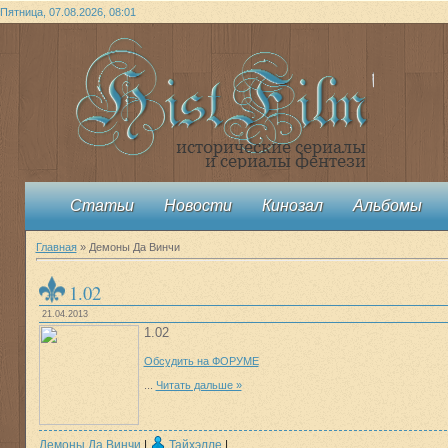
Пятница, 07.08.2026, 08:01
Статьи
Новости
Кинозал
Альбомы
Главная
»
Демоны Да Винчи
1.02
21.04.2013
1.02
Обсудить на ФОРУМЕ
...
Читать дальше »
Демоны Да Винчи
|
Тайхэлле
|