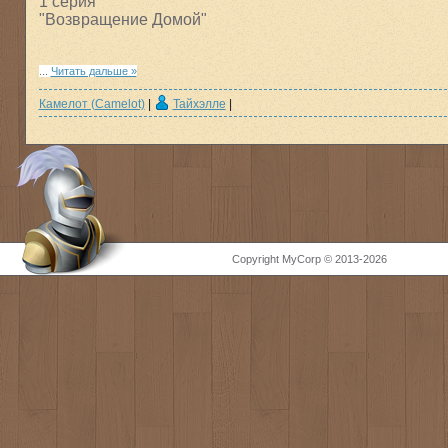
1 серия
"Возвращение Домой"
...
Читать дальше »
Камелот (Camelot)
|
Тайхэлле
|
Copyright MyCorp © 2013-2026