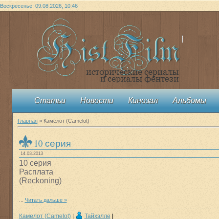
Воскресенье, 09.08.2026, 10:46
Статьи
Новости
Кинозал
Альбомы
Главная
»
Камелот (Camelot)
10 серия
14.03.2013
10 серия
Расплата
(Reckoning)
...
Читать дальше »
Камелот (Camelot)
|
Тайхэлле
|