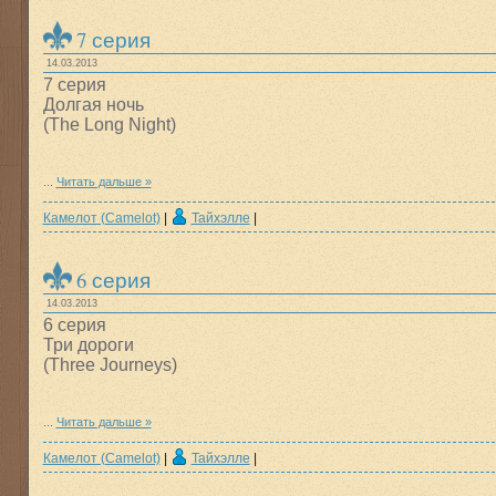
7 серия
14.03.2013
7 серия
Долгая ночь
(The Long Night)
...
Читать дальше »
Камелот (Camelot)
|
Тайхэлле
|
6 серия
14.03.2013
6 серия
Три дороги
(Three Journeys)
...
Читать дальше »
Камелот (Camelot)
|
Тайхэлле
|