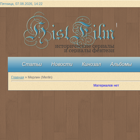
Пятница, 07.08.2026, 14:22
Статьи
Новости
Кинозал
Альбомы
Главная
»
Мерлин (Merlin)
Материалов нет