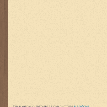
Новые кадры из третьего сезона смотрите
в альбоме