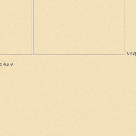
Гене
ериала