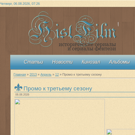
Четверг, 06.08.2026, 07:26
Статьи
Новости
Кинозал
Альбомы
Главная
»
2013
»
Апрель
»
12
» Промо к третьему сезону
Промо к третьему сезону
06.08.2026