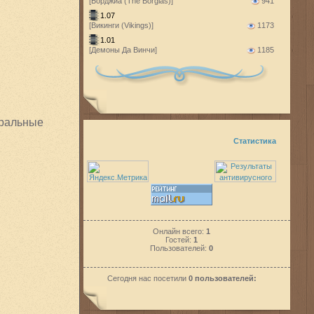
[Борджиа (The Borgias)]
941
1.07
[Викинги (Vikings)]
1173
1.01
[Демоны Да Винчи]
1185
ральные
Статистика
Онлайн всего:
1
Гостей:
1
Пользователей:
0
Сегодня нас посетили
0 пользователей: