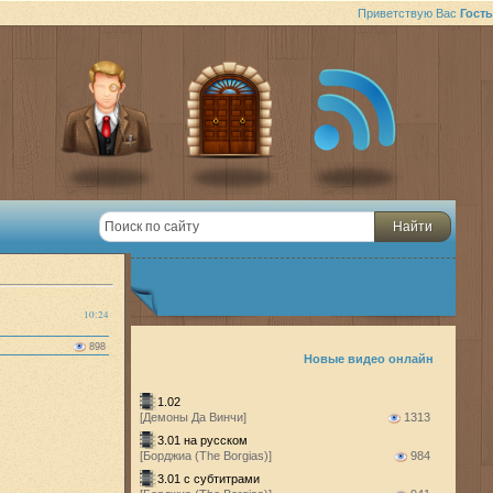
Приветствую Вас
Гость
10:24
898
Новые видео онлайн
1.02
[Демоны Да Винчи]
1313
3.01 на русском
[Борджиа (The Borgias)]
984
3.01 с субтитрами