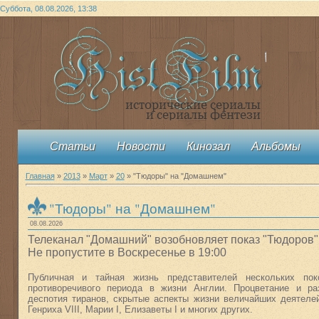
Суббота, 08.08.2026, 13:38
Статьи
Новости
Кинозал
Альбомы
Главная
»
2013
»
Март
»
20
» "Тюдоры" на "Домашнем"
"Тюдоры" на "Домашнем"
08.08.2026
Телеканал "Домашний" возобновляет показ "Тюдоров"
Не пропустите в Воскресенье в 19:00
Публичная и тайная жизнь представителей нескольких по
противоречивого периода в жизни Англии. Процветание и ра
деспотия тиранов, скрытые аспекты жизни величайших деятелей
Генриха VIII, Марии I, Елизаветы I и многих других.