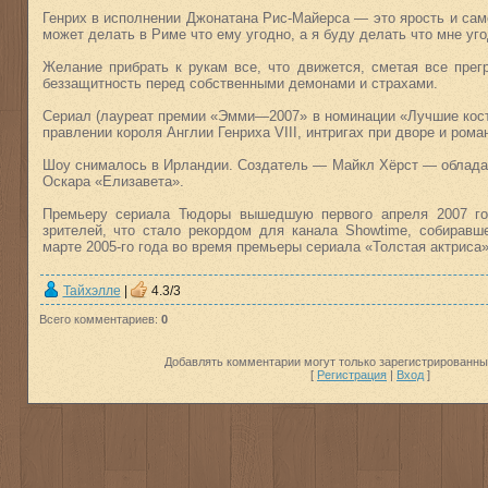
Генрих в исполнении Джонатана Рис-Майерса — это ярость и сам
может делать в Риме что ему угодно, а я буду делать что мне уг
Желание прибрать к рукам все, что движется, сметая все прег
беззащитность перед собственными демонами и страхами.
Сериал (лауреат премии «Эмми—2007» в номинации «Лучшие кост
правлении короля Англии Генриха VIII, интригах при дворе и рома
Шоу снималось в Ирландии. Создатель — Майкл Хёрст — облада
Оскара «Елизавета».
Премьеру сериала Тюдоры вышедшую первого апреля 2007 го
зрителей, что стало рекордом для канала Showtime, собиравш
марте 2005-го года во время премьеры сериала «Толстая актриса» 
Тайхэлле
|
4.3
/
3
Всего комментариев
:
0
Добавлять комментарии могут только зарегистрированны
[
Регистрация
|
Вход
]