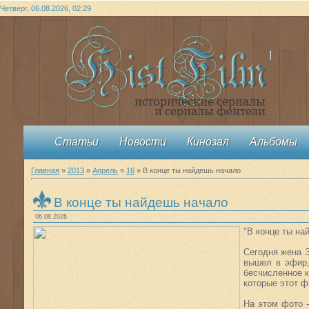
Четверг, 06.08.2026, 02:29
Статьи
Новости
Кинозал
Альбомы
Главная
»
2013
»
Апрель
»
16
» В конце ты найдешь начало
В конце ты найдешь начало
06.08.2026
"В конце ты на
Сегодня жена Э
вышел в эфир,
бесчисленное к
которые этот ф
На этом фото 