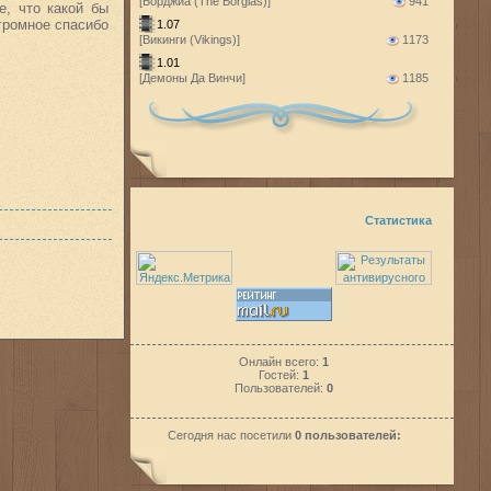
[Борджиа (The Borgias)]
941
е, что какой бы
Огромное спасибо
1.07
[Викинги (Vikings)]
1173
1.01
[Демоны Да Винчи]
1185
Статистика
Онлайн всего:
1
Гостей:
1
Пользователей:
0
Сегодня нас посетили
0 пользователей: