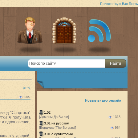
Приветствую Вас
Гость
09:24
1395
Новые видео онлайн
изод "Спартака"
1.02
утки я получила
[Демоны Да Винчи]
1313
 и вдохновение,
3.01 на русском
[Борджиа (The Borgias)]
984
3.01 с субтитрами
нашла у дверей.