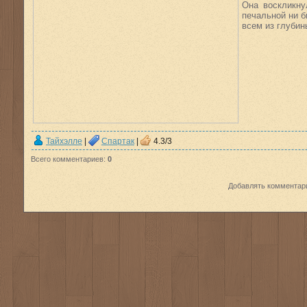
Она воскликну
печальной ни б
всем из глубин
Тайхэлле
|
Спартак
|
4.3
/
3
Всего комментариев
:
0
Добавлять комментари