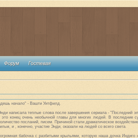
Форум
Гостевая
йдешь начало" - Вашти Уитфилд.
нди написала теплые слова после завершения сериала - "Последний эп
 это конец очень необычной главы для многих людей. В последние с
оличество посланий, писем. Причиной стали драматическое воздействие
ильм, и , конечно, участие Энди, оказали на людей со всего света.
-огромная бабочка с разбитыми крыльями, которую наша дочка Индиго 