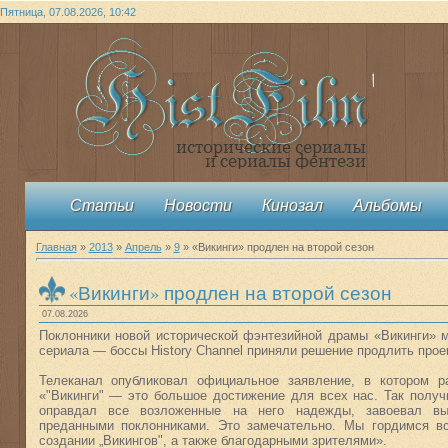
Пятница, 07.08.2026, 10:42
Статьи
Новости
Кинозал
Альбомы
Главная
»
2013
»
Апрель
»
9
» «Викинги» продлен на второй сезон
«Викинги» продлен на второй сезон
07.08.2026
Поклонники новой исторической фэнтезийной драмы «Викинги» м
сериала — боссы History Channel приняли решение продлить проек
Телеканал опубликовал официальное заявление, в котором ра
«"Викинги" — это большое достижение для всех нас. Так получ
оправдал все возложенные на него надежды, завоевал вы
преданными поклонниками. Это замечательно. Мы гордимся вс
создании „Викингов", а также благодарными зрителями».