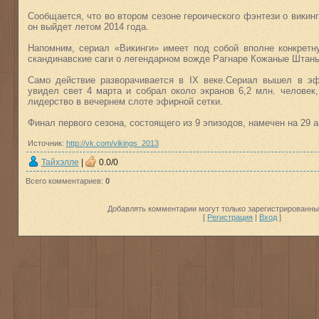
Сообщается, что во втором сезоне героического фэнтези о викинг
он выйдет летом 2014 года.
Напомним, сериал «Викинги» имеет под собой вполне конкрет
скандинавские саги о легендарном вожде Рагнаре Кожаные Штан
Само действие разворачивается в IX веке.Сериал вышел в эф
увидел свет 4 марта и собрал около экранов 6,2 млн. человек
лидерство в вечернем слоте эфирной сетки.
Финал первого сезона, состоящего из 9 эпизодов, намечен на 29 а
Источник:
http://vk.com/vikings_2013
Тайхэлле
|
0.0
/
0
Всего комментариев
:
0
Добавлять комментарии могут только зарегистрированны
[
Регистрация
|
Вход
]