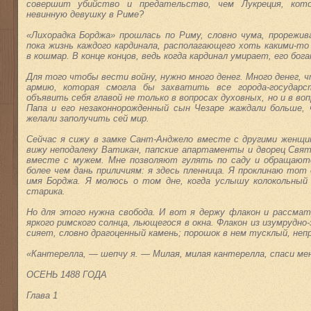
совершит убийство и предательство, чем Лукреция, кот
невинную девушку в Риме?
«Лихорадка Борджа» прошлась по Риму, словно чума, прорежив
пока жизнь каждого кардинала, располагающего хоть какими-то
в кошмар. В конце концов, ведь когда кардинал умирает, его бо
Для того чтобы вести войну, нужно много денег. Много денег,
армию, которая смогла бы захватить все города-государ
объявить себя главой не только в вопросах духовных, но и в во
Папа и его незаконнорожденный сын Чезаре жаждали больше,
желали заполучить сей мир.
Сейчас я сижу в замке Сант-Анджело вместе с другими женщи
вижу неподалеку Ватикан, папские апартаменты и дворец Свято
вместе с мужем. Мне позволяют гулять по саду и обращаютс
более чем дань приличиям: я здесь пленница. Я проклинаю тот
имя Борджа. Я молюсь о том дне, когда услышу колокольный
старика.
Но для этого нужна свобода. И вот я держу флакон и рассмат
яркого римского солнца, льющегося в окна. Флакон из изумрудно
сияет, словно драгоценный камень; порошок в нем тусклый, неп
«Кантерелла, — шепчу я. — Милая, милая кантерелла, спаси м
ОСЕНЬ 1488 ГОДА
Глава 1