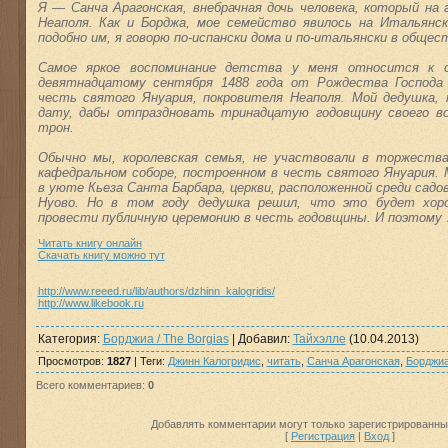
Я — Санча Арагонская, внебрачная дочь человека, который на 
Неаполя. Как и Борджа, мое семейство явилось на Итальянск
подобно им, я говорю по-испански дома и по-итальянски в общес
Самое яркое воспоминание детства у меня относится к о
девятнадцатому сентября 1488 года от Рождества Господа
честь святого Януария, покровителя Неаполя. Мой дедушка,
дату, дабы отпраздновать тринадцатую годовщину своего во
трон.
Обычно мы, королевская семья, не участвовали в торжества
кафедральном соборе, построенном в честь святого Януария.
в уюте Кьеза Санта Барбара, церкви, расположенной среди садов
Нуово. Но в том году дедушка решил, что это будет хо
провести публичную церемонию в честь годовщины. И поэтому
Читать книгу онлайн
Скачать книгу можно тут
http://www.reeed.ru/lib/authors/dzhinn_kalogridis/
http://www.likebook.ru
Категория
:
Борджиа / The Borgias
|
Добавил
:
Тайхэлле
(10.04.2013)
Просмотров
:
1827
|
Теги
:
Джинн Калогридис
,
читать
,
Санча Арагонская
,
Борджи
Всего комментариев
:
0
Добавлять комментарии могут только зарегистрированны
[
Регистрация
|
Вход
]