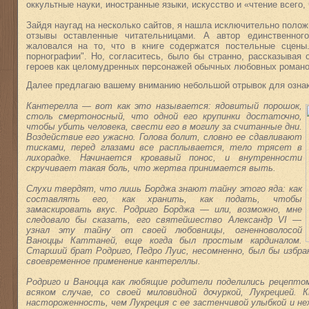
оккультные науки, иностранные языки, искусство и «чтение всего,
Зайдя наугад на несколько сайтов, я нашла исключительно поло
отзывы оставленные читательницами. А автор единственного
жаловался на то, что в книге содержатся постельные сцены
порнографии". Но, согласитесь, было бы странно, рассказывая о
героев как целомудренных персонажей обычных любовных роман
Далее предлагаю вашему вниманию небольшой отрывок для озна
Кантерелла — вот как это называется: ядовитый порошок,
столь смертоносный, что одной его крупинки достаточно,
чтобы убить человека, свести его в могилу за считанные дни.
Воздействие его ужасно. Голова болит, словно ее сдавливают
тисками, перед глазами все расплывается, тело трясет в
лихорадке. Начинается кровавый понос, и внутренности
скручивает такая боль, что жертва принимается выть.
Слухи твердят, что лишь Борджа знают тайну этого яда: как
составлять его, как хранить, как подать, чтобы
замаскировать вкус. Родриго Борджа — или, возможно, мне
следовало бы сказать, его святейшество Александр VI —
узнал эту тайну от своей любовницы, огненноволосой
Ваноццы Каттаней, еще когда был простым кардиналом.
Старший брат Родриго, Педро Луис, несомненно, был бы избра
своевременное применение кантереллы.
Родриго и Ваноцца как любящие родители поделились рецепт
всяком случае, со своей миловидной дочуркой, Лукрецией
настороженность, чем Лукреция с ее застенчивой улыбкой и н