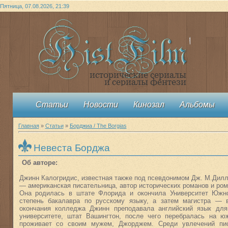
Пятница, 07.08.2026, 21:39
Статьи
Новости
Кинозал
Альбомы
Главная
»
Статьи
»
Борджиа / The Borgias
Невеста Борджа
Об авторе:
Джинн Калогридис, известная также под псевдонимом Дж. М.Дилла
— американская писательница, автор исторических романов и ром
Она родилась в штате Флорида и окончила Университет Южн
степень бакалавра по русскому языку, а затем магистра — 
окончания колледжа Джинн преподавала английский язык для
университете, штат Вашингтон, после чего перебралась на ю
проживает со своим мужем, Джорджем. Среди увлечений пи