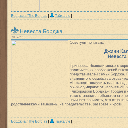
Борджиа / The Borgias
|
Тайхэлле
|
Невеста Борджа
10.04.2013
Советуем почитать.
Джинн Ка
"Невеста
Принцесса Неаполитанского коро
политических соображений выход
представителей семьи Борджа. Г
знаменитого семейства отравите
VI, жаждет получить власть над 
обычно умирают от непонятной б
«лихорадкой Борджа». Гордая и 
тоже становится объектом его п
начинает понимать, что отношен
родственниками замешены на предательстве, разврате и крови.
Борджиа / The Borgias
|
Тайхэлле
|