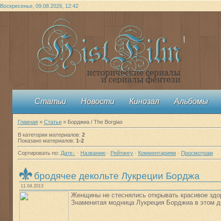
Воскресенье, 09.08.2026, 12:42
Статьи
Новости
Кинозал
Альбомы
Главная
»
Статьи
» Борджиа / The Borgias
В категории материалов
:
2
Показано материалов
:
1-2
Сортировать по
:
Дате
·
Названию
·
Рейтингу
·
Комментариям
·
Просмотрам
бродячее декольте Лукреции Борджа
11.04.2013
Женщины не стеснялись открывать красивое здо
Знаменитая модница Лукреция Борджиа в этом 