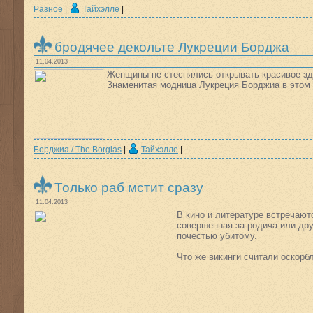
Разное
|
Тайхэлле
|
бродячее декольте Лукреции Борджа
11.04.2013
Женщины не стеснялись открывать красивое зд
Знаменитая модница Лукреция Борджиа в этом
Борджиа / The Borgias
|
Тайхэлле
|
Только раб мстит сразу
11.04.2013
В кино и литературе встречают
совершенная за родича или дру
почестью убитому.
Что же викинги считали оскорб