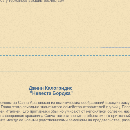
ось у германцев высшим бесчестьем
Джинн Калогридис
"Невеста Борджа"
олевства Санча Арагонская из политических соображений выходит замуж
Глава этого печально знаменитого семейства отравителей и убийц, Пап
ей Италией. Его противники обычно умирают от непонятной болезни, наз
 своенравная красавица Санча тоже становится объектом его притязани
ния между ее новыми родственниками замешены на предательстве, развр