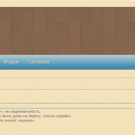
Форум
Гостевая
и»
, не национальность.
е было дома на берегу, только корабль.
сти значит
«викинг»
.