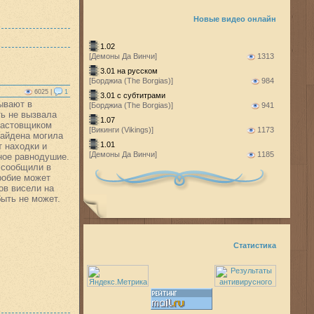
Новые видео онлайн
1.02
[Демоны Да Винчи]
1313
3.01 на русском
[Борджиа (The Borgias)]
984
6025 |
1
3.01 с субтитрами
ывают в
[Борджиа (The Borgias)]
941
ть не вызвала
1.07
абастовщиком
[Викинги (Vikings)]
1173
найдена могила
1.01
т находки и
[Демоны Да Винчи]
1185
ное равнодушие.
 сообщили в
робие может
ов висели на
быть не может.
Статистика