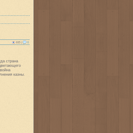
935 |
0
гда страна
оцветающего
 война
лнения казны.