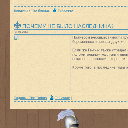
Борджиа / The Borgias
|
Тайхэлле
|
ПОЧЕМУ НЕ БЫЛО НАСЛЕДНИКА?
09.04.2013
Примером несовместимости гру
беременности первых двух жен
Если же Генрих также страдал
положительным келл-антигеном)
позднее произошли с королем. 
Кроме того, в последние годы 
Тюдоры / The Tudors
|
Тайхэлле
|