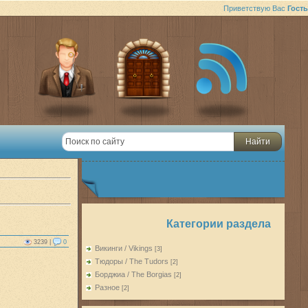
Приветствую Вас
Гость
Категории раздела
3239 |
0
Викинги / Vikings
[3]
Тюдоры / The Tudors
[2]
Борджиа / The Borgias
[2]
Разное
[2]