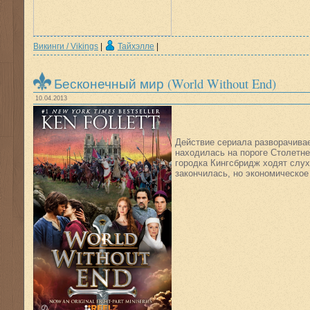
Викинги / Vikings
|
Тайхэлле
|
Бесконечный мир (World Without End)
10.04.2013
Действие сериала разворачивае
находилась на пороге Столетн
городка Кингсбридж ходят слух
закончилась, но экономическо