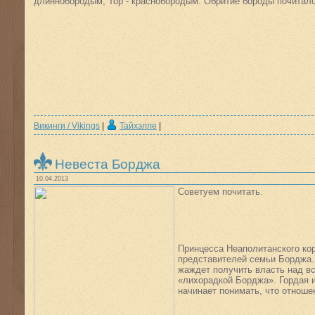
длиннобородым, Тор - краснобородым. Обритие бороды почитал
Викинги / Vikings
|
Тайхэлле
|
Невеста Борджа
10.04.2013
Советуем почитать.
Принцесса Неаполитанского кор
представителей семьи Борджа. 
жаждет получить власть над вс
«лихорадкой Борджа». Гордая и
начинает понимать, что отноше