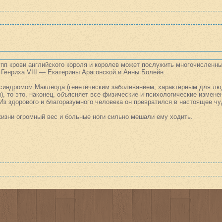
пп крови английского короля и королев может послужить многочисленн
 Генриха VIII — Екатерины Арагонской и Анны Болейн.
 синдромом Маклеода (генетическим заболеванием, характерным для лю
, то это, наконец, объясняет все физические и психологические измене
Из здорового и благоразумного человека он превратился в настоящее ч
жизни огромный вес и больные ноги сильно мешали ему ходить.