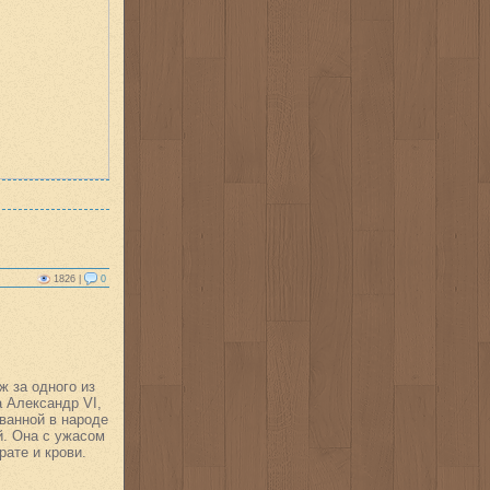
1826 |
0
 за одного из
а Александр VI,
ванной в народе
й. Она с ужасом
ате и крови.