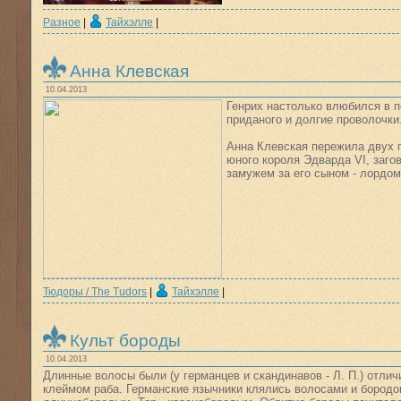
Разное
|
Тайхэлле
|
Анна Клевская
10.04.2013
Генрих настолько влюбился в п
приданого и долгие проволочки
Анна Клевская пережила двух 
юного короля Эдварда VI, заго
замужем за его сыном - лордо
Тюдоры / The Tudors
|
Тайхэлле
|
Культ бороды
10.04.2013
Длинные волосы были (у германцев и скандинавов - Л. П.) отлич
клеймом раба. Германские язычники клялись волосами и бородо