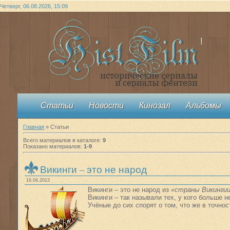
Четверг, 06.08.2026, 15:09
Статьи
Новости
Кинозал
Альбомы
Главная
»
Статьи
Всего материалов в каталоге
:
9
Показано материалов
:
1-9
Викинги – это не народ
16.04.2013
Викинги – это не народ из
«страны Викинги
Викинги – так называли тех, у кого больше н
Учёные до сих спорят о том, что же в точно