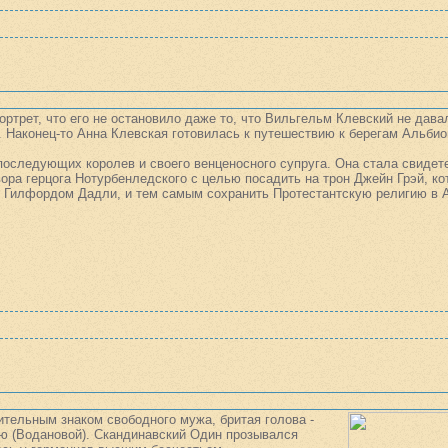
ортрет, что его не остановило даже то, что Вильгельм Клевский не дава
. Наконец-то Анна Клевская готовилась к путешествию к берегам Альби
последующих королев и своего венценосного супруга. Она стала свидет
вора герцога Нотурбенледского с целью посадить на трон Джейн Грэй, к
м Гилфордом Дадли, и тем самым сохранить Протестантскую религию в 
ительным знаком свободного мужа, бритая голова -
ю (Водановой). Скандинавский Один прозывался