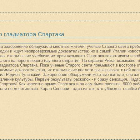
о гладиатора Спартака
а захоронение обнаружили местные жители; ученые Старого света преб
ходки и ищут неопровержимые доказательства; но в самой Италии новос
жа: итальянские учебники истории называют Спартака захватчиком и з
логи на пороге нового научного открытия. На окраине Рима, возможно, 
ладиатора Спартака. Пока ученые Старого света пребывают в восторге о
жимые доказательства, их итальянские коллеги высказывают к ней пол
ил Родион Тунинский. Захоронение обнаружили местные жители, они же
вление культуры. Первые результаты раскопок - и сразу сенсация. Надг
партаку! Как известно армия Спартака и он сам были распяты, 6000 раб
если не десятилетия. Карло Сеньори - один из тех, кто убежден: ошибки 