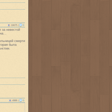
16675 |
0
л за невестой
она…
ельницей смерти
оторая была
Англии.
4988 |
0