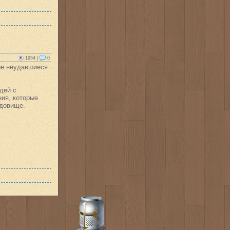
1954 |
0
ые неудавшиеся
дей с
ния, которые
удовище.