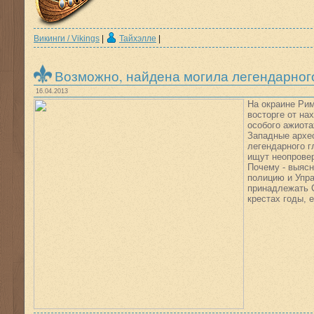
Викинги / Vikings
|
Тайхэлле
|
Возможно, найдена могила легендарног
16.04.2013
На окраине Рим
восторге от на
особого ажиота
Западные архео
легендарного г
ищут неопровер
Почему - выясн
полицию и Упра
принадлежать С
крестах годы, 